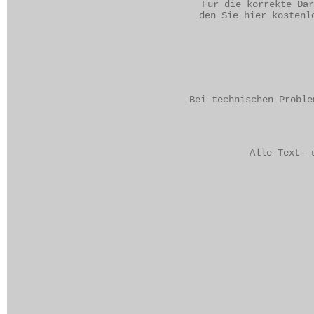
Für die korrekte Dar
den Sie hier kostenl
Bei technischen Proble
Alle Text- 