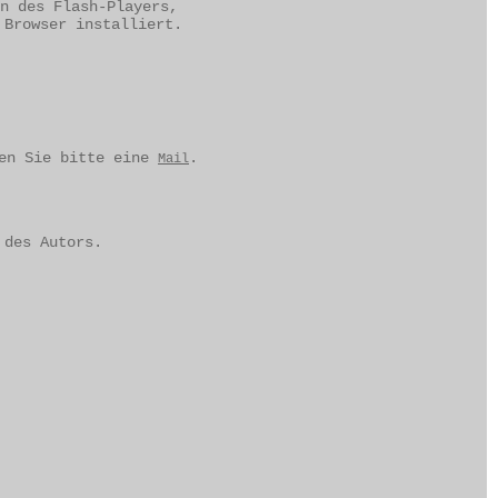
n des Flash-Players,
 Browser installiert.
den Sie bitte eine
.
Mail
 des Autors.